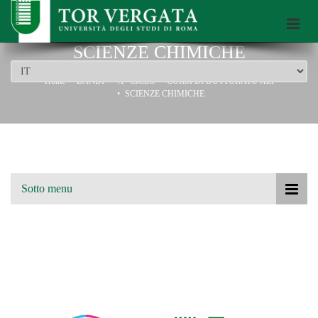
Scuola di Dottorato dell’Università di Roma Tor Vergata
SCIENZE CHIMICHE
Home
BANDI
41° CICLO
CORSI DI DOTTORATO XLI
SCIENZE CHIMICHE
Sotto menu