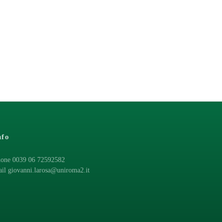
nfo
one 0039 06 72592582
ail
giovanni.larosa@uniroma2.it