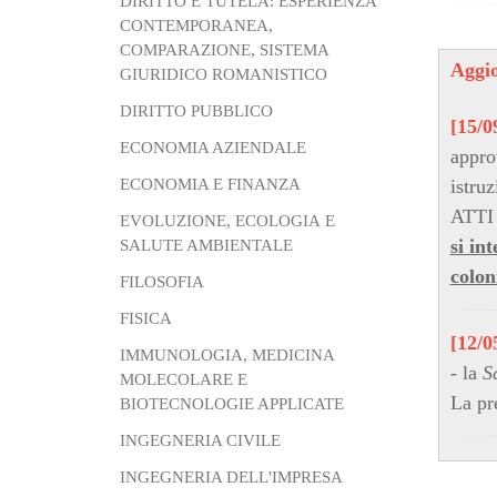
DIRITTO E TUTELA: ESPERIENZA
CONTEMPORANEA,
COMPARAZIONE, SISTEMA
Aggio
GIURIDICO ROMANISTICO
DIRITTO PUBBLICO
[15/0
ECONOMIA AZIENDALE
appro
ECONOMIA E FINANZA
istru
ATTI 
EVOLUZIONE, ECOLOGIA E
si in
SALUTE AMBIENTALE
colon
FILOSOFIA
FISICA
[12/0
IMMUNOLOGIA, MEDICINA
- la
S
MOLECOLARE E
La pr
BIOTECNOLOGIE APPLICATE
INGEGNERIA CIVILE
INGEGNERIA DELL'IMPRESA