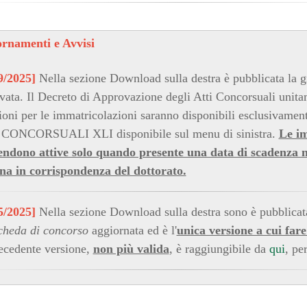
rnamenti e Avvisi
9/2025]
Nella sezione Download sulla destra è pubblicata la g
vata. Il Decreto di Approvazione degli Atti Concorsuali unita
zioni per le immatricolazioni saranno disponibili esclusivamen
CONCORSUALI XLI disponibile sul menu di sinistra.
Le im
tendono attive solo quando presente una data di scadenza n
na in corrispondenza del dottorato.
5/2025]
Nella sezione Download sulla destra sono è pubblicat
cheda di concorso
aggiornata ed è l'
unica versione a cui far
ecedente versione,
non più valida
, è raggiungibile da
qui
, pe