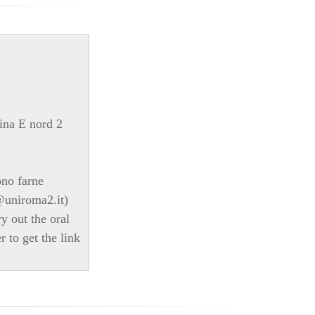
ina E nord 2
ono farne
i@uniroma2.it)
y out the oral
 to get the link