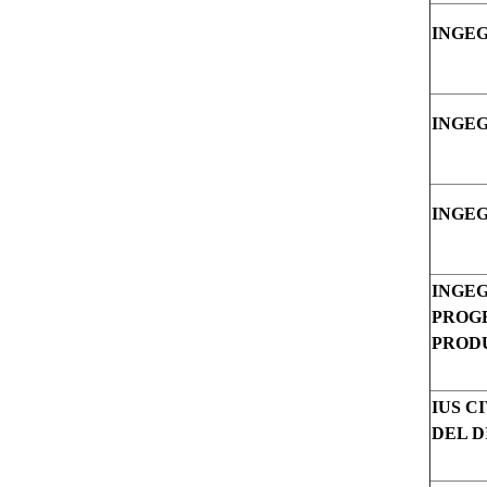
INGEG
INGE
INGEG
INGEG
PROG
PROD
IUS C
DEL D