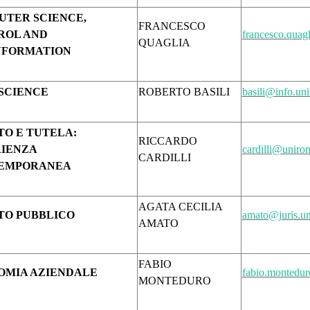
UTER SCIENCE,
FRANCESCO
ROL AND
francesco.quag
QUAGLIA
NFORMATION
SCIENCE
ROBERTO BASILI
basili@info.uni
TO E TUTELA:
RICCARDO
RIENZA
cardilli@unirom
CARDILLI
EMPORANEA
AGATA CECILIA
TO PUBBLICO
amato@juris.un
AMATO
FABIO
OMIA AZIENDALE
fabio.montedu
MONTEDURO