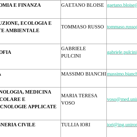
MIA E FINANZA
GAETANO BLOISE
gaetano.bloise
ZIONE, ECOLOGIA E
TOMMASO RUSSO
tommaso.russo
TE AMBIENTALE
GABRIELE
OFIA
gabriele.pulci
PULCINI
A
MASSIMO BIANCHI
massimo.bianch
NOLOGIA, MEDICINA
MARIA TERESA
COLARE E
voso@med.unir
VOSO
CNOLOGIE APPLICATE
NERIA CIVILE
TULLIA IORI
iori@ing.uniro