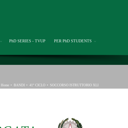
PhD SERIES - TVUP
PER PhD STUDENTS
Home
BANDI
41° CICLO
SOCCORSO ISTRUTTORIO XLI