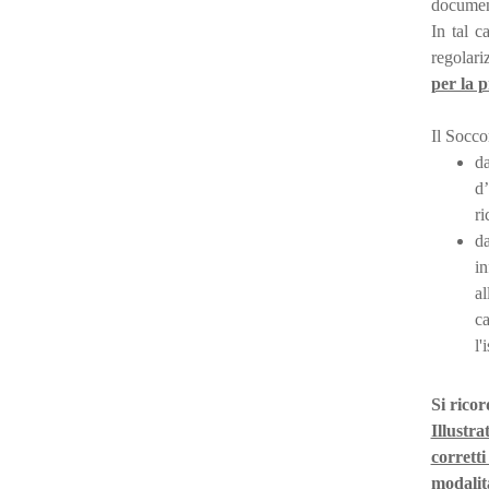
document
In tal c
regolari
per la 
Il Socco
d
d’
ri
d
i
al
c
l'
Si rico
Illustra
corretti
modalit