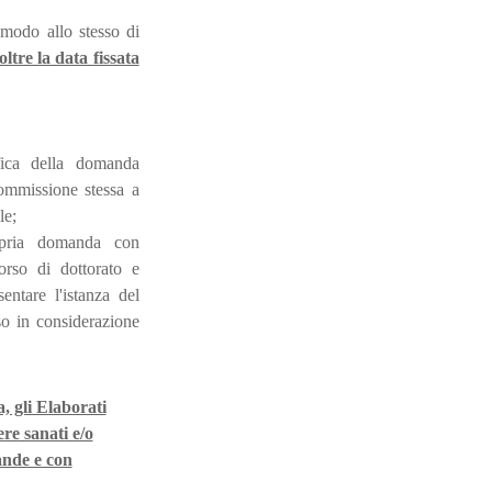
 modo allo stesso di
ltre la data fissata
fica della domanda
ommissione stessa a
le;
ropria domanda con
rso di dottorato e
entare l'istanza del
o in considerazione
a, gli Elaborati
re sanati e/o
mande e con