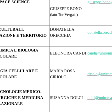
PACE SCIENCE
giuseppe.bono
GIUSEPPE BONO
(lato Tor Vergata)
CULTURALI,
DONATELLA
donatella.orec
AZIONE E TERRITORIO
ORECCHIA
IMICA E BIOLOGIA
ELEONORA CANDI
candi@uniroma
COLARE
GIA CELLULARE E
MARIA ROSA
ciriolo@unirom
COLARE
CIRIOLO
CNOLOGIE MEDICO-
RGICHE E MEDICINA
SUSANNA DOLCI
dolci@uniroma2
LAZIONALE