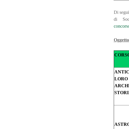
Di segui
di Soc
concors
Oggetto 
CORS
ANTIC
LORO
ARCHE
STOR
ASTR