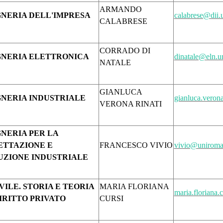
ARMANDO
NERIA DELL'IMPRESA
calabrese@dii.
CALABRESE
CORRADO DI
GNERIA ELETTRONICA
dinatale@eln.u
NATALE
GIANLUCA
NERIA INDUSTRIALE
gianluca.verona
VERONA RINATI
NERIA PER LA
ETTAZIONE E
FRANCESCO VIVIO
vivio@uniroma2
UZIONE INDUSTRIALE
IVILE. STORIA E TEORIA
MARIA FLORIANA
maria.floriana.
IRITTO PRIVATO
CURSI