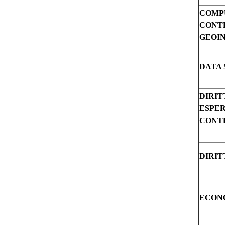
COMP
CONT
GEOI
DATA 
DIRIT
ESPE
CONT
DIRIT
ECON