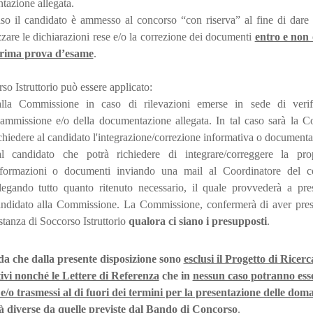
azione allegata.
aso il candidato è ammesso al concorso “con riserva” al fine di dare
zzare le dichiarazioni rese e/o la correzione dei documenti
entro e non o
prima prova d’esame
.
rso Istruttorio può essere applicato:
alla Commissione in caso di rilevazioni emerse in sede di veri
ammissione e/o della documentazione allegata. In tal caso sarà la C
chiedere al candidato l'integrazione/correzione informativa o documenta
al candidato che potrà richiedere di integrare/correggere la p
nformazioni o documenti inviando una mail al Coordinatore del co
legando tutto quanto ritenuto necessario, il quale provvederà a pres
andidato alla Commissione. La Commissione, confermerà di aver pres
istanza di Soccorso Istruttorio
qualora ci siano i presupposti
.
rda che dalla presente disposizione sono
esclusi il Progetto di Ricerc
tivi nonché le Lettere di Referenza
che in
nessun caso potranno esse
 e/o trasmessi al di fuori dei termini per la presentazione delle do
à diverse da quelle previste dal Bando di Concorso
.