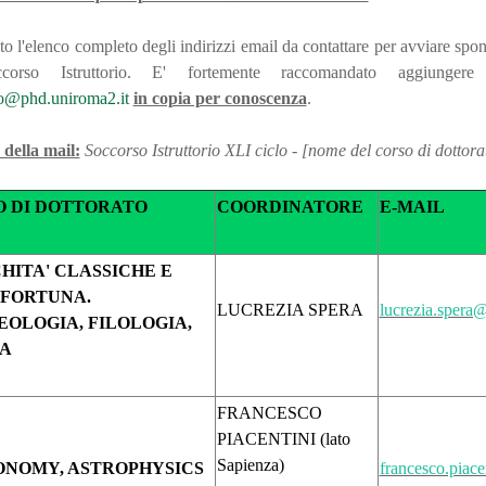
to l'elenco completo degli indirizzi email da contattare per avviare spo
corso Istruttorio. E' fortemente raccomandato aggiungere 
o@phd.uniroma2.it
in copia per conoscenza
.
della mail:
Soccorso Istruttorio XLI ciclo - [nome del corso di dottora
O DI DOTTORATO
COORDINATORE
E-MAIL
HITA' CLASSICHE E
 FORTUNA.
LUCREZIA SPERA
lucrezia.spera
OLOGIA, FILOLOGIA,
IA
FRANCESCO
PIACENTINI (lato
Sapienza)
ONOMY, ASTROPHYSICS
francesco.piace