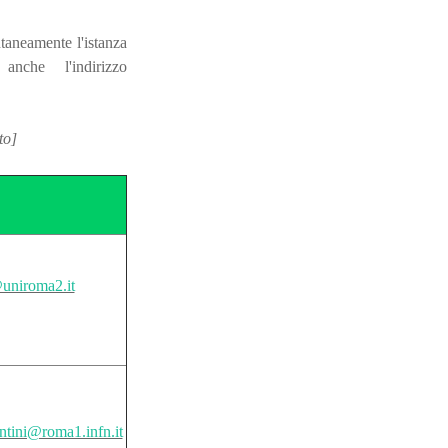
ntaneamente l'istanza
anche l'indirizzo
to]
@uniroma2.it
ntini@roma1.infn.it