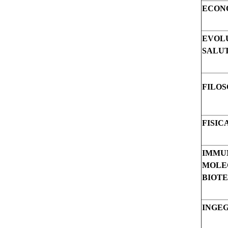
ECONO
EVOLU
SALU
FILOS
FISIC
IMMU
MOLE
BIOTE
INGEG