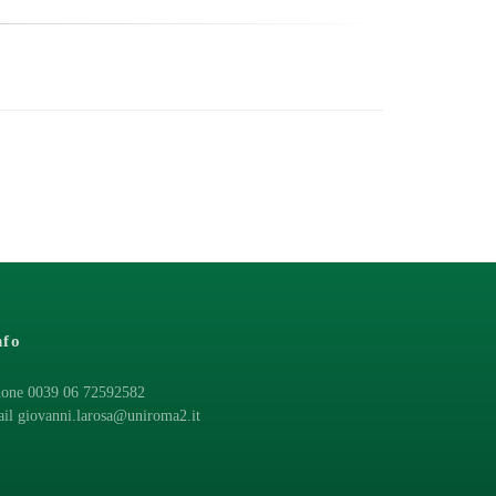
nfo
one 0039 06 72592582
ail
giovanni.larosa@uniroma2.it