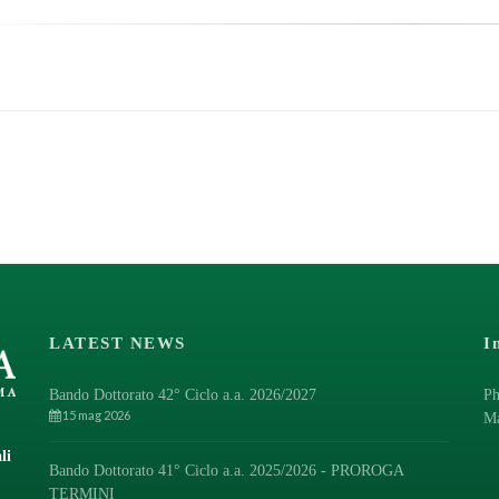
LATEST NEWS
I
Bando Dottorato 42° Ciclo a.a. 2026/2027
Ph
15 mag 2026
M
li
Bando Dottorato 41° Ciclo a.a. 2025/2026 - PROROGA
TERMINI