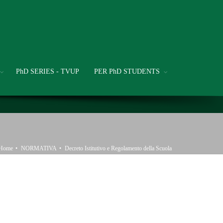
PhD SERIES - TVUP
PER PhD STUDENTS
Home
NORMATIVA
Decreto Istitutivo e Regolamento della Scuola