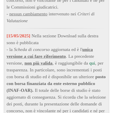
concorso, non è vincolante né per i candidati e né per
le Commissioni giudicatrici.
-
nessun cambiamento
intervenuto nei
Criteri di
Valutazione
[15/05/2025]
Nella sezione Download sulla destra
sono è pubblicata
- la
Scheda di concorso
aggiornata ed è l'
unica
versione a cui fare riferimento
. La precedente
versione,
non più valida
, è raggiungibile da
qui
, per
trasparenza. In particolare, sono incrementati i posti
con borsa di studio ed è disponibile un ulteriore
posto
con borsa finanziata da ente esterno pubblico
(INAF-OAR).
Il totale delle borse di studio è stato
aggiornato di conseguenza. Si ricorda che la selezione
dei posti, durante la presentazione delle domande di
concorso, non è vincolante né per i candidati e né per