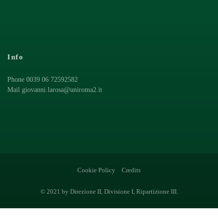
Info
Phone 0039 06 72592582
Mail
giovanni.larosa@uniroma2.it
Cookie Policy
Credits
© 2021 by Direzione II, Divisione I, Ripartizione III.