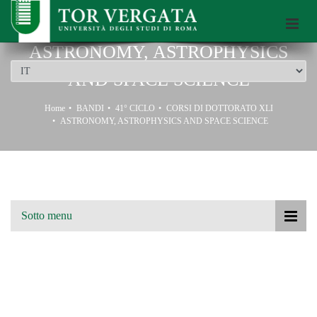
Scuola di Dottorato dell’Università di Roma Tor Vergata
ASTRONOMY, ASTROPHYSICS
AND SPACE SCIENCE
Home
BANDI
41° CICLO
CORSI DI DOTTORATO XLI
ASTRONOMY, ASTROPHYSICS AND SPACE SCIENCE
Sotto menu