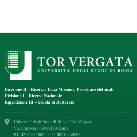
Direzione II – Ricerca, Terza Missione, Procedure elettorali
Divisione I – Ricerca Nazionale
Ripartizione III – Scuola di Dottorato
Università degli Studi di Roma "Tor Vergata"
Via Cracovia n.50 00133 Roma
P.I. 02133971008 - C.F. 80213750583