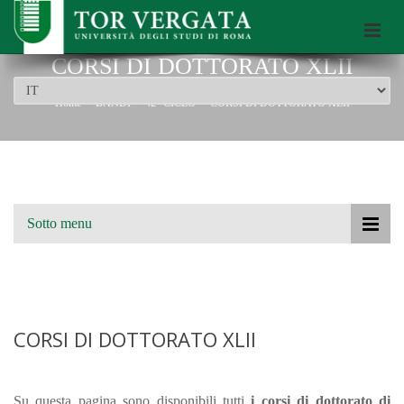
Scuola di Dottorato dell’Università di Roma Tor Vergata
CORSI DI DOTTORATO XLII
Home
BANDI
42° CICLO
CORSI DI DOTTORATO XLII
Sotto menu
CORSI DI DOTTORATO XLII
Su questa pagina sono disponibili tutti
i corsi di dottorato di