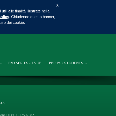
X
i alle finalità illustrate nella
olicy
. Chiudendo questo banner,
uso dei cookie.
PhD SERIES - TVUP
PER PhD STUDENTS
nfo
one 0039 06 72592582