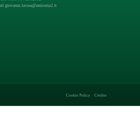
ail
giovanni.larosa@uniroma2.it
Cookie Policy
Credits