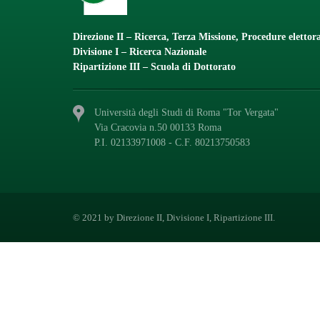
Direzione II – Ricerca, Terza Missione, Procedure elettora
Divisione I – Ricerca Nazionale
Ripartizione III – Scuola di Dottorato
Università degli Studi di Roma "Tor Vergata"
Via Cracovia n.50 00133 Roma
P.I. 02133971008 - C.F. 80213750583
© 2021 by Direzione II, Divisione I, Ripartizione III.