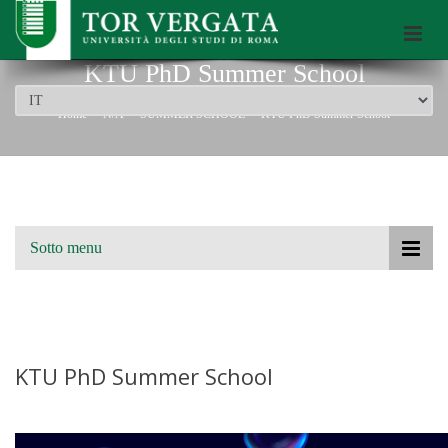
Scuola di Dottorato dell’Università di Roma Tor Vergata
KTU PhD Summer School
Home
N/A
SUMMER SCHOOL
KTU PhD Summer School
Sotto menu
KTU PhD Summer School