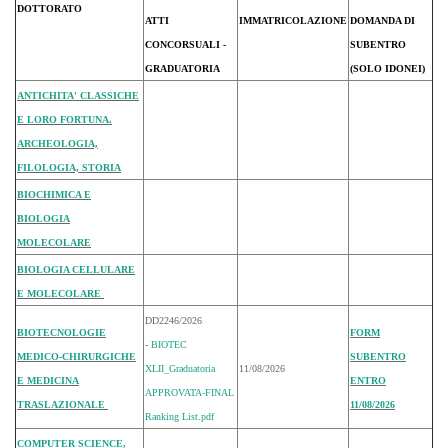
DOTTORATO
ATTI
IMMATRICOLAZIONE
DOMANDA DI
CONCORSUALI -
SUBENTRO
GRADUATORIA
(SOLO IDONEI)
ANTICHITA' CLASSICHE
E LORO FORTUNA.
ARCHEOLOGIA,
FILOLOGIA, STORIA
BIOCHIMICA E
BIOLOGIA
MOLECOLARE
BIOLOGIA CELLULARE
E MOLECOLARE
DD2246/2026
BIOTECNOLOGIE
FORM
-
BIOTEC
MEDICO-CHIRURGICHE
SUBENTRO
XLII_Graduatoria
11/08/2026
E MEDICINA
ENTRO
APPROVATA-FINAL
TRASLAZIONALE
11/08/2026
Ranking List.pdf
COMPUTER SCIENCE,