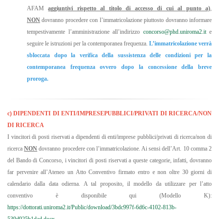
AFAM
aggiuntivi rispetto al titolo di accesso di cui al punto a)
,
NON
dovranno procedere con l’immatricolazione piuttosto dovranno informare
tempestivamente l’amministrazione all’indirizzo
concorso@phd.uniroma2.it
e
seguire le istruzioni per la contemporanea frequenza.
L’immatricolazione verrà
sbloccata dopo la verifica della sussistenza delle condizioni per la
contemporanea frequenza ovvero dopo la concessione della breve
proroga.
c) DIPENDENTI DI ENTI/IMPRESE
PUBBLICI/PRIVATI DI RICERCA/NON
DI RICERCA
I vincitori di posti riservati a dipendenti di enti/imprese pubblici/privati di ricerca/non di
ricerca
NON
dovranno procedere con l’immatricolazione. Ai sensi dell’Art. 10 comma 2
del Bando di Concorso, i vincitori di posti riservati a queste categorie, infatti, dovranno
far pervenire all’Ateneo un Atto Conventivo firmato entro e non oltre 30 giorni di
calendario dalla data odierna. A tal proposito, il modello da utilizzare per l’atto
conventivo è disponibile qui (Modello K):
https://dottorati.uniroma2.it/Public/download/3bdc997f-6d6c-4102-813b-