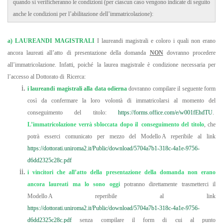
quando si verificheranno le condizioni (per ciascun caso vengono indicate di seguito
anche le condizioni per l’abilitazione dell’immatricolazione):
a) LAUREANDI MAGISTRALI
I laureandi magistrali e coloro i quali non erano
ancora laureati all’atto di presentazione della domanda
NON
dovranno procedere
all’immatricolazione. Infatti, poiché la laurea magistrale è condizione necessaria per
l’accesso al Dottorato di Ricerca:
i laureandi
magistrali alla data odierna
dovranno compilare il seguente form
così da confermare la loro volontà di immatricolarsi al momento del
conseguimento del titolo:
https://forms.office.com/e/w001fEhdTU
.
L’immatricolazione verrà sbloccata dopo il
conseguimento del titolo
, che
potrà esserci comunicato per mezzo del Modello A reperibile al link
https://dottorati.uniroma2.it/Public/download/5704a7b1-318c-4a1e-9756-
d6dd2325c28c.pdf
i vincitori che all’atto della presentazione della domanda non erano
ancora laureati ma lo sono oggi
potranno direttamente trasmetterci il
Modello A reperibile al link
https://dottorati.uniroma2.it/Public/download/5704a7b1-318c-4a1e-9756-
d6dd2325c28c.pdf
senza compilare il form di cui al punto