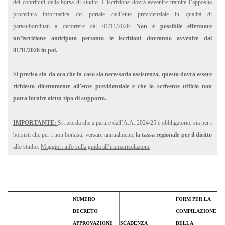
dei contributi della borsa di studio. L’iscrizione dovrà avvenire tramite l’apposita
procedura informatica del portale dell’ente previdenziale in qualità di
parasubordinati a decorrere dal 01/11/2026.
Non è possibile effettuare
un’iscrizione anticipata pertanto le iscrizioni dovranno avvenire dal
01/11/2026 in poi.
Si precisa sin da ora che in caso sia necessaria assistenza, questa dovrà essere
richiesta direttamente all’ente previdenziale e che lo scrivente ufficio non
potrà fornire alcun tipo di supporto.
IMPORTANTE:
Si ricorda che a partire dall’A.A. 2024/25 è obbligatorio, sia per i
borsisti che per i non borsisti, versare annualmente
la tassa regionale per il diritto
allo studio.
Maggiori info sulla guida all’immatricolazione
.
NUMERO
FORM PER LA
DECRETO
COMPILAZIONE
APPROVAZIONE
SCADENZA
DELLA