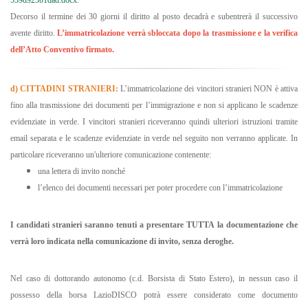
539d925b1dad.docx
.
Decorso il termine dei 30 giorni il diritto al posto decadrà e subentrerà il successivo
avente diritto.
L’immatricolazione verrà sbloccata dopo la trasmissione e la verifica
dell’Atto Conventivo firmato.
d) CITTADINI STRANIERI:
L’immatricolazione dei vincitori stranieri NON è attiva
fino alla trasmissione dei documenti per l’immigrazione e non si applicano le scadenze
evidenziate in verde. I vincitori stranieri riceveranno quindi ulteriori istruzioni tramite
email separata e le scadenze evidenziate in verde nel seguito non verranno applicate. In
particolare riceveranno un'ulteriore comunicazione contenente:
una lettera di invito nonché
l’elenco dei documenti necessari per poter procedere con l’immatricolazione
I candidati stranieri saranno tenuti a presentare TUTTA la documentazione che
verrà loro indicata nella comunicazione di invito, senza deroghe.
Nel caso di dottorando autonomo (c.d. Borsista di Stato Estero), in nessun caso il
possesso della borsa LazioDISCO potrà essere considerato come documento