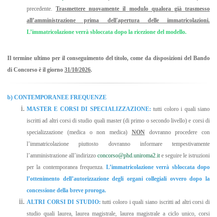
precedente.
Trasmettere nuovamente il modulo qualora già trasmesso
all’amministrazione prima dell'apertura delle immatricolazioni.
L’immatricolazione verrà sbloccata dopo la ricezione del modello.
Il termine ultimo per il conseguimento del titolo, come da disposizioni del Bando
di Concorso è il giorno
31/10/2026
.
b) CONTEMPORANEE FREQUENZE
MASTER E CORSI DI SPECIALIZZAZIONE:
tutti coloro i quali siano
iscritti ad altri corsi di studio quali master (di primo o secondo livello) e corsi di
specializzazione (medica o non medica)
NON
dovranno procedere con
l’immatricolazione piuttosto dovranno informare tempestivamente
l’amministrazione all’indirizzo
concorso@phd.uniroma2.it
e seguire le istruzioni
per la contemporanea frequenza.
L’immatricolazione verrà sbloccata dopo
l’ottenimento dell’autorizzazione degli organi collegiali ovvero dopo la
concessione della breve proroga.
ALTRI CORSI DI STUDIO:
tutti coloro i quali siano iscritti ad altri corsi di
studio quali laurea, laurea magistrale, laurea magistrale a ciclo unico, corsi