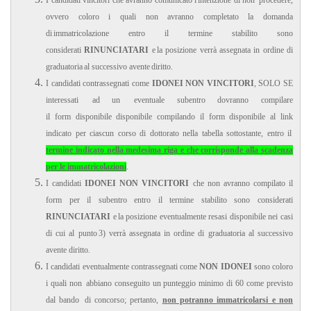
I candidati vincitori che avranno comunicato l'intenzione di non procedere,
ovvero coloro i quali non avranno completato la domanda
di immatricolazione entro il termine stabilito sono
considerati
RINUNCIATARI
e la posizione verrà assegnata in ordine di
graduatoria al successivo avente diritto.
I candidati contrassegnati come
IDONEI NON VINCITORI
, SOLO SE
interessati ad un eventuale subentro dovranno compilare
il form disponibile disponibile compilando il form disponibile al link
indicato per ciascun corso di dottorato nella tabella sottostante, entro il
termine indicato nella medesima riga e che corrisponde alla scadenza
per le immatricolazioni
.
I candidati
IDONEI NON VINCITORI
che non avranno compilato il
form per il subentro entro il termine stabilito sono considerati
RINUNCIATARI
e la posizione eventualmente resasi disponibile nei casi
di cui al punto 3) verrà assegnata in ordine di graduatoria al successivo
avente diritto.
I candidati eventualmente contrassegnati come
NON IDONEI
sono coloro
i quali non abbiano conseguito un punteggio minimo di 60 come previsto
dal bando di concorso; pertanto,
non potranno immatricolarsi e non