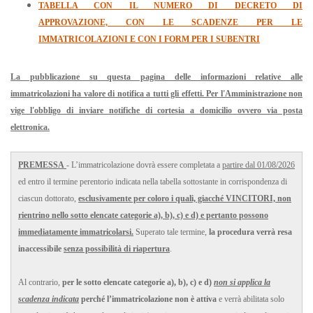
TABELLA CON IL NUMERO DI DECRETO DI
APPROVAZIONE, CON LE SCADENZE PER LE
IMMATRICOLAZIONI E CON I FORM PER I SUBENTRI
La pubblicazione su questa pagina delle informazioni relative alle
immatricolazioni ha valore di notifica a tutti gli effetti. Per l'Amministrazione non
vige l'obbligo di inviare notifiche di cortesia a domicilio ovvero via posta
elettronica.
PREMESSA
- L’immatricolazione dovrà essere completata a
partire dal 01/08/2026
ed entro il termine perentorio indicata nella tabella sottostante in corrispondenza di
ciascun dottorato,
esclusivamente per coloro i quali, giacché VINCITORI, non
rientrino nello sotto elencate categorie a), b), c) e d) e pertanto possono
immediatamente immatricolarsi.
Superato tale termine,
la procedura verrà resa
inaccessibile
senza possibilità di riapertura
.
Al contrario,
per le sotto elencate categorie a), b), c) e d)
non si applica la
scadenza indicata
perché l’immatricolazione non è attiva
e verrà abilitata solo