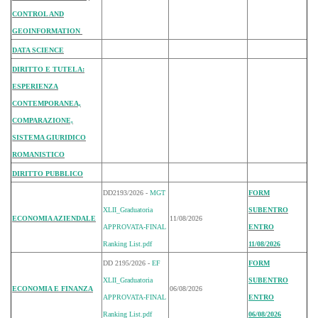
CONTROL AND
GEOINFORMATION
DATA SCIENCE
DIRITTO E TUTELA:
ESPERIENZA
CONTEMPORANEA,
COMPARAZIONE,
SISTEMA GIURIDICO
ROMANISTICO
DIRITTO PUBBLICO
DD2193/2026 -
MGT
FORM
XLII_Graduatoria
SUBENTRO
ECONOMIA AZIENDALE
11/08/2026
APPROVATA-FINAL
ENTRO
Ranking List.pdf
11/08/2026
DD 2195/2026 -
EF
FORM
XLII_Graduatoria
SUBENTRO
ECONOMIA E FINANZA
06/08/2026
APPROVATA-FINAL
ENTRO
Ranking List.pdf
06/08/2026