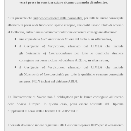
verrà presa in considerazione alcuna domanda di subentro
.
Si fa presente che
indipendentemente dalla nazionalità
, per tutte le lauree conseguite
all'estero in paesi al di fuori dello spazio europeo, che costituiscano titolo di accesso
al Dottorato, entro 6 mesi dall'immatricolazione occorrerà consegnare all'ateneo:
una copia della
Dichiarazione di Valore
del titolo
o, in alternativa,
il
Certificate of Verification
, rilasciato dal CIMEA che include
gli
Statements of Correspondence
per tutte le qualifiche straniere
conseguite nei paesi inclusi nel database ARDI
o, in alternativa
,
il
Certificate of Verification
, rilasciato dal CIMEA che include
gli
Statements of Comparability
per tutte le qualifiche straniere conseguite
nei paesi NON inclusi nel database ARDI.
La Dichiarazione di Valore non è obbligatoria per le lauree conseguite all’interno
dello Spazio Europeo. In questo caso, potrà essere sostituita dal Diploma
Supplement ai sensi della Direttiva UE 2005/36/CE.
I borsisti dovranno inoltre registrarsi alla Gestione Separata INPS per il versamento