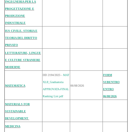
INGEGNERIA PER LA
PROGETTAZIONE E
PRODUZIONE
INDUSTRIALE
IUS CIVILE. STORIA E
TEORIA DEL DIRITTO
PRIVATO
LETTERATURE, LINGUE
E CULTURE STRANIERE
MODERNE
DD 2194/2025 -
MAT
FORM
XLII_Graduatoria
SUBENTRO
MATEMATICA
06/08/2026
APPROVATA-FINAL
ENTRO
Ranking List.pdf
06/08/2026
MATERIALS FOR
SUSTAINABLE
DEVELOPMENT
MEDICINA