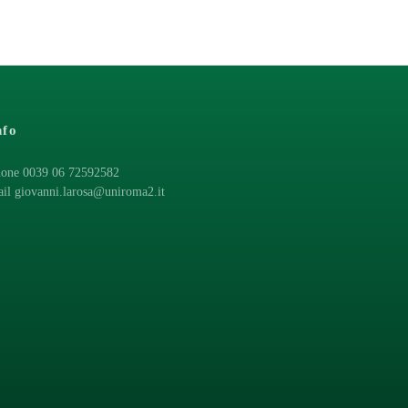
nfo
one 0039 06 72592582
ail
giovanni.larosa@uniroma2.it