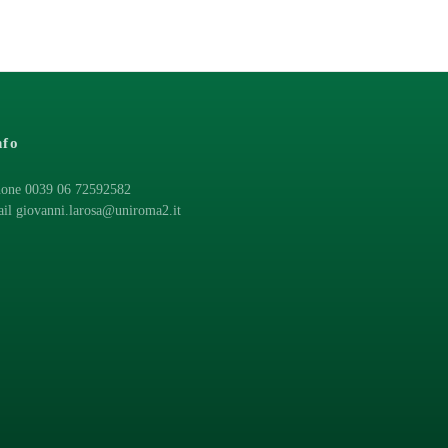
nfo
one 0039 06 72592582
ail
giovanni.larosa@uniroma2.it